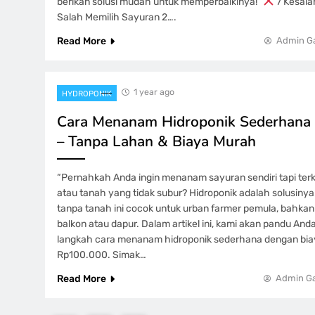
berikan solusi mudah untuk memperbaikinya!”
7 Kesalah
Salah Memilih Sayuran 2….
Read More
Admin G
1 year ago
HYDROPONIK
Cara Menanam Hidroponik Sederhana
– Tanpa Lahan & Biaya Murah
“Pernahkah Anda ingin menanam sayuran sendiri tapi ter
atau tanah yang tidak subur? Hidroponik adalah solusinya
tanpa tanah ini cocok untuk urban farmer pemula, bahkan 
balkon atau dapur. Dalam artikel ini, kami akan pandu And
langkah cara menanam hidroponik sederhana dengan biay
Rp100.000. Simak…
Read More
Admin G