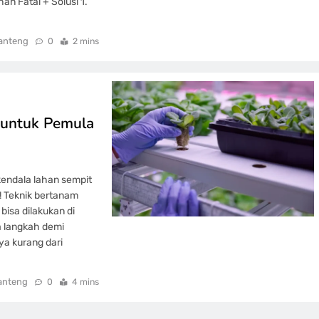
an Fatal + Solusi 1.
anteng
0
2 mins
 untuk Pemula
kendala lahan sempit
! Teknik bertanam
bisa dilakukan di
a langkah demi
a kurang dari
anteng
0
4 mins