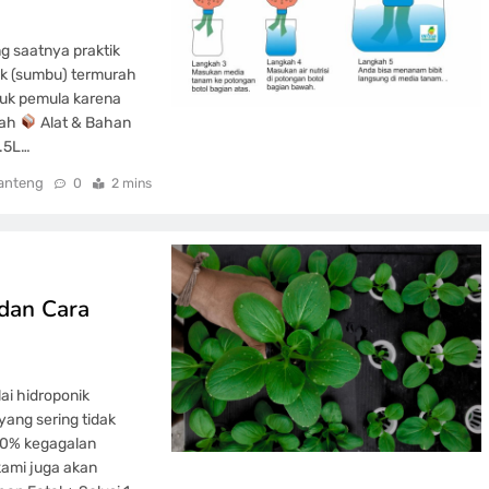
g saatnya praktik
ick (sumbu) termurah
tuk pemula karena
mah
Alat & Bahan
1.5L…
anteng
0
2 mins
 dan Cara
ai hidroponik
yang sering tidak
 80% kegagalan
kami juga akan