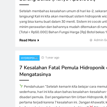
Setelah membahas kesalahan umum di hari ke-2, sekaran
langsung! Kali ini kita akan membuat sistem hidroponik w
yang bisa kamu buat dalam 30 menit. Sistem ini cocok un
minim perawatan dan bahannya mudah ditemukan di ru
(Total < Rp50.000) Bahan Fungsi Harga (Rp) Botol bekas 
Read More
Admin G
1 year ago
HYDROPONIK
7 Kesalahan Fatal Pemula Hidroponik
Mengatasinya
Pendahuluan “Setelah kemarin kita belajar cara memul
sederhana, hari ini kita akan bahas kesalahan-kesalahan 
disadari pemula. Dari pengalaman tim Urban Hidroponik,
pertama terjadi karena 7 kesalahan ini. Jangan khawatir, 