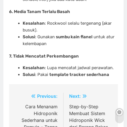
6. Media Tanam Terlalu Basah
Kesalahan
: Rockwool selalu tergenang (akar
busuk).
Solusi
: Gunakan
sumbu kain flanel
untuk atur
kelembapan
7. Tidak Mencatat Perkembangan
Kesalahan
: Lupa mencatat jadwal perawatan.
Solusi
: Pakai
template tracker sederhana
Post
Previous:
Next:
navigation
Cara Menanam
Step-by-Step
Hidroponik
Membuat Sistem
Sederhana untuk
Hidroponik Wick