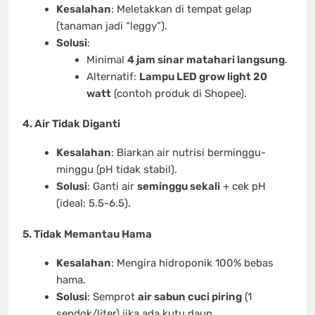
Kesalahan
: Meletakkan di tempat gelap
(tanaman jadi “leggy”).
Solusi
:
Minimal
4 jam sinar matahari langsung
.
Alternatif:
Lampu LED grow light 20
watt
(contoh produk di Shopee).
4. Air Tidak Diganti
Kesalahan
: Biarkan air nutrisi berminggu-
minggu (pH tidak stabil).
Solusi
: Ganti air
seminggu sekali
+ cek pH
(ideal: 5.5-6.5).
5. Tidak Memantau Hama
Kesalahan
: Mengira hidroponik 100% bebas
hama.
Solusi
: Semprot
air sabun cuci piring
(1
sendok/liter) jika ada kutu daun.