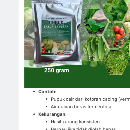
Contoh
:
Pupuk cair dari kotoran cacing (ver
Air cucian beras fermentasi
Kekurangan
:
Hasil kurang konsisten
Berbau jika tidak diolah benar