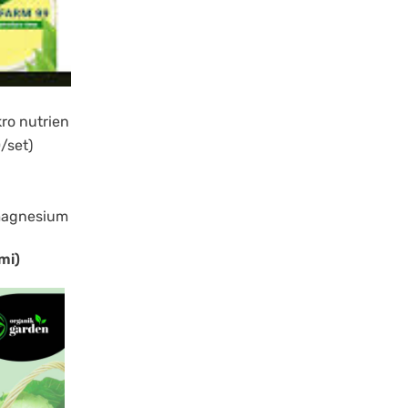
ro nutrien
/set)
,magnesium
mi)